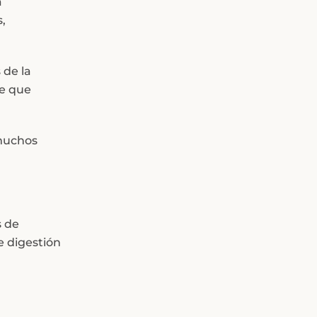
a
,
 de la
de que
 muchos
s de
e digestión