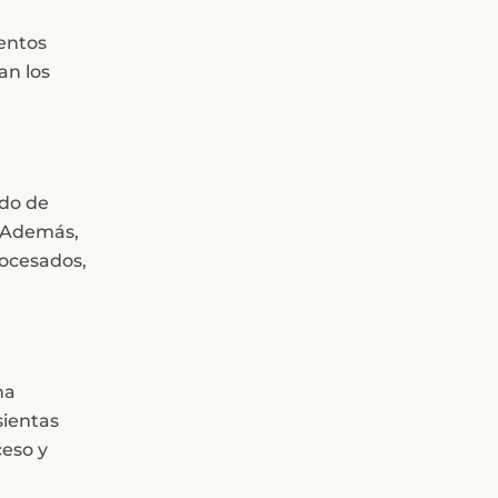
entos
an los
ido de
. Además,
rocesados,
na
sientas
eso y