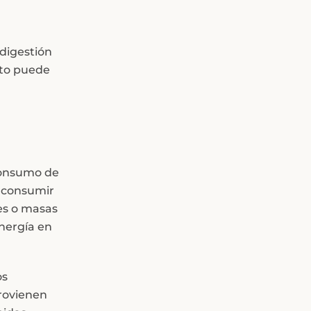
digestión
sto puede
consumo de
a consumir
es o masas
energía en
os
provienen