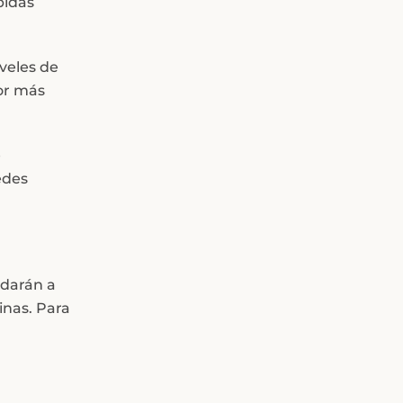
bidas
iveles de
por más
e
edes
udarán a
inas. Para